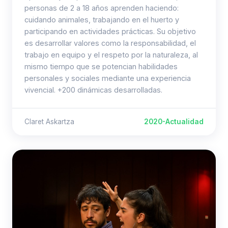
personas de 2 a 18 años aprenden haciendo:
cuidando animales, trabajando en el huerto y
participando en actividades prácticas. Su objetivo
es desarrollar valores como la responsabilidad, el
trabajo en equipo y el respeto por la naturaleza, al
mismo tiempo que se potencian habilidades
personales y sociales mediante una experiencia
vivencial. +200 dinámicas desarrolladas.
Claret Askartza
2020-Actualidad