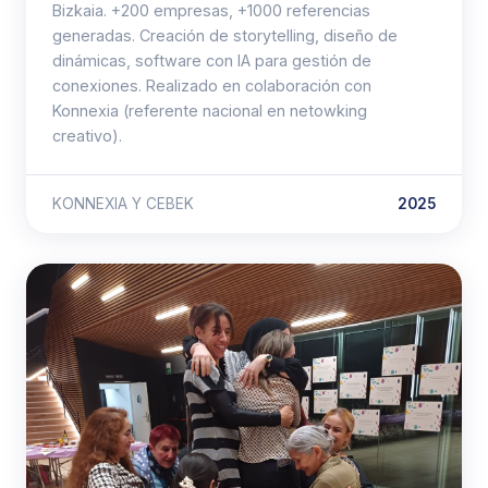
Bizkaia. +200 empresas, +1000 referencias
generadas. Creación de storytelling, diseño de
dinámicas, software con IA para gestión de
conexiones. Realizado en colaboración con
Konnexia (referente nacional en netowking
creativo).
KONNEXIA Y CEBEK
2025